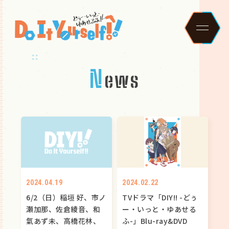
N
e
w
s
H
N
S
C
O
S
C
M
B
C
G
2024.04.19
2024.02.22
6/2（日）稲垣 好、市ノ
TVドラマ「DIY!! -どぅ
瀬加那、佐倉綾音、和
ー・いっと・ゆあせる
氣あず未、高橋花林、
ふ-」Blu-ray&DVD