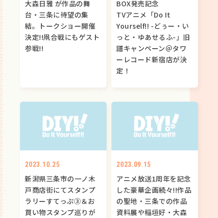
大森日雅 が作品の舞
BOX発売記念
台・三条に待望の集
TVアニメ「Do It
結。トークショー開催
Yourself!! -どぅー・い
決定!!凧合戦にもゲスト
っと・ゆあせるふ-」旧
参戦!!
譜キャンペーン＠タワ
ーレコード新宿店が決
定！
2023.10.25
2023.09.15
新潟県三条市の一ノ木
アニメ放送1周年を記念
戸商店街にてスタンプ
した豪華企画続々!!作品
ラリーすてっぷ③＆お
の聖地・三条での作品
買い物スタンプ巡りが
資料展や稲垣好・大森