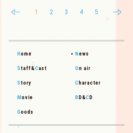
1
2
3
4
5
H
ome
N
ews
S
taff&
C
ast
O
n air
S
tory
C
haracter
M
ovie
B
D&
C
D
G
oods