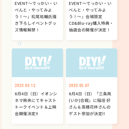
EVENT～でっかい・い
EVENT～でっかい・い
べんと・やってみよ
べんと・やってみよ
う！～」松尾祐輔氏描
う！～」会場限定
き下ろしイベントグッ
CD&Blu-ray購入特典・
ズ情報解禁！
抽選会の開催が決定！
2023.05.12
2023.05.07
6月4日（日）イオンシ
6月4日（日）「三条凧
ネマ県央にてキャスト
(いか)合戦」に稲垣 好
トークイベント＆上映
さん＆高橋花林さんの
会開催決定!!
ゲスト参加が決定!!