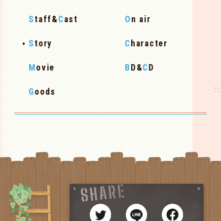
S
taff&
C
ast
O
n air
S
tory
C
haracter
M
ovie
B
D&
C
D
G
oods