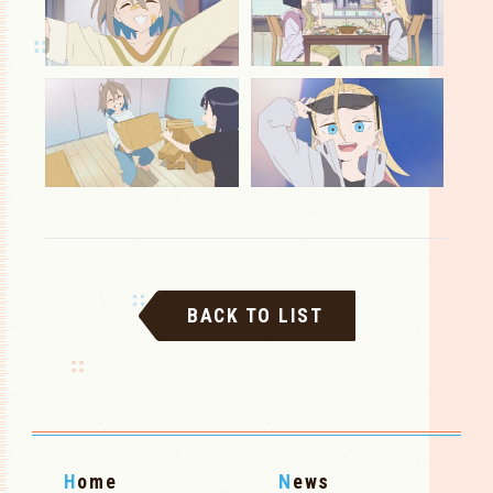
BACK TO LIST
H
ome
N
ews