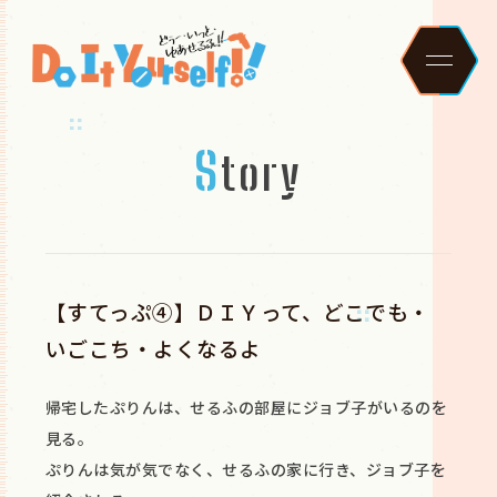
S
t
o
r
y
H
N
S
C
O
S
C
【すてっぷ④】ＤＩＹって、どこでも・
M
B
C
いごこち・よくなるよ
G
帰宅したぷりんは、せるふの部屋にジョブ子がいるのを
見る。
ぷりんは気が気でなく、せるふの家に行き、ジョブ子を