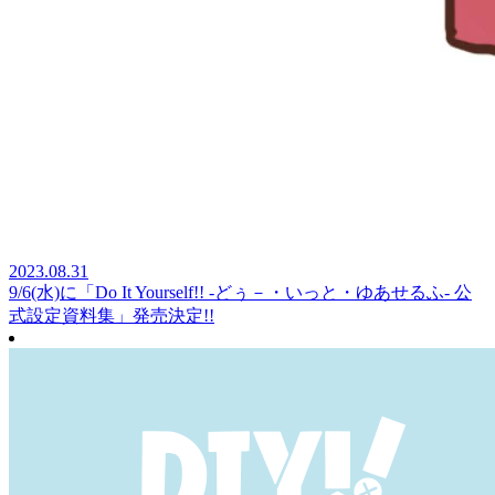
2023.08.31
9/6(水)に「Do It Yourself!! ‐どぅ－・いっと・ゆあせるふ‐ 公
式設定資料集」発売決定!!