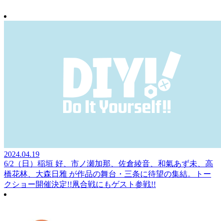
2024.04.19
6/2（日）稲垣 好、市ノ瀬加那、佐倉綾音、和氣あず未、高
橋花林、大森日雅 が作品の舞台・三条に待望の集結。トー
クショー開催決定!!凧合戦にもゲスト参戦!!