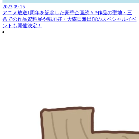
2023.09.15
アニメ放送1周年を記念した豪華企画続々!!作品の聖地・三
条での作品資料展や稲垣好・大森日雅出演のスペシャルイベ
ントも開催決定！