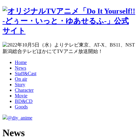
H
ome
N
ews
S
taff&
C
ast
O
n air
S
tory
C
haracter
M
ovie
B
D&
C
D
G
oods
@diy_anime
N
ews